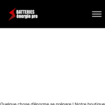
DE GRANDES
CHOSES SE
PROFILENT À
L’HORIZON
Quelque chose d’énorme se prépare ! Notre boutique