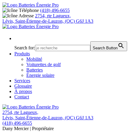
(418) 496-6655
2754, rte Lagueux,
Lévis, Saint-Étienne-de-Lauzon, (QC) G6J 1A3
Search for:
Search Button
Produits
Mobilité
Voiturettes de golf
Batteries
Énergie solaire
Services
Glossaire
À propos
Contact
2754, rte Lagueux,
Lévis, Saint-Étienne-de-Lauzon, (QC) G6J 1A3
(418) 496-6655
Dany Mercier
| Propriétaire