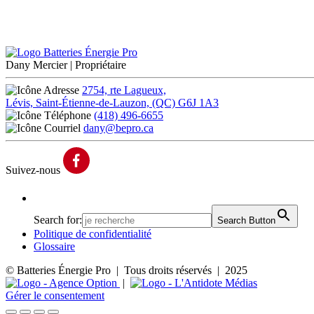
Dany Mercier
| Propriétaire
2754, rte Lagueux,
Lévis, Saint-Étienne-de-Lauzon, (QC) G6J 1A3
(418) 496-6655
dany@bepro.ca
Suivez-nous
Search for:
Search Button
Politique de confidentialité
Glossaire
© Batteries Énergie Pro | Tous droits réservés | 2025
|
Gérer le consentement