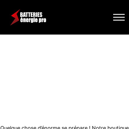
DE GRANDES
CHOSES SE
PROFILENT À
L’HORIZON
Quelque chose d’énorme se prépare ! Notre boutique