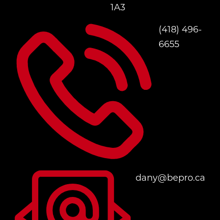
1A3
(418) 496-
6655
dany@bepro.ca