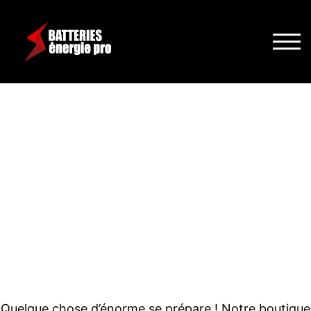
DE GRANDES
CHOSES SE
PROFILENT À
L’HORIZON
Quelque chose d’énorme se prépare ! Notre boutique