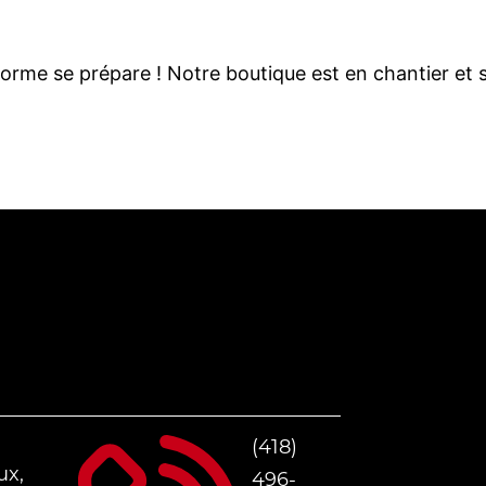
LENT À L’H
rme se prépare ! Notre boutique est en chantier et s
(418)
ux,
496-