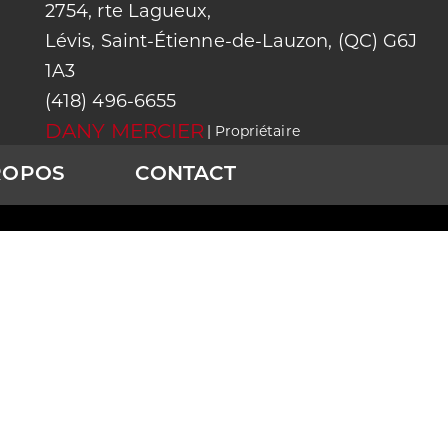
2754, rte Lagueux,
Lévis, Saint-Étienne-de-Lauzon, (QC) G6J
2754, rte Lagueux,
1A3
418)
Lévis, Saint-Étienne-
(418) 496-6655
96-6655
de-Lauzon, (QC) G6J
DANY MERCIER
| Propriétaire
1A3
ROPOS
CONTACT
SES SE