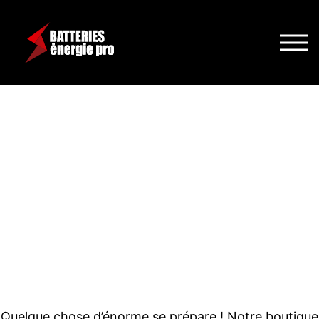
DE GRANDES
CHOSES SE
PROFILENT À
L’HORIZON
Quelque chose d’énorme se prépare ! Notre boutique