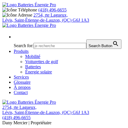
(418) 496-6655
2754, rte Lagueux,
Lévis, Saint-Étienne-de-Lauzon, (QC) G6J 1A3
Search for:
Search Button
Produits
Mobilité
Voiturettes de golf
Batteries
Énergie solaire
Services
Glossaire
À propos
Contact
2754, rte Lagueux,
Lévis, Saint-Étienne-de-Lauzon, (QC) G6J 1A3
(418) 496-6655
Dany Mercier
| Propriétaire