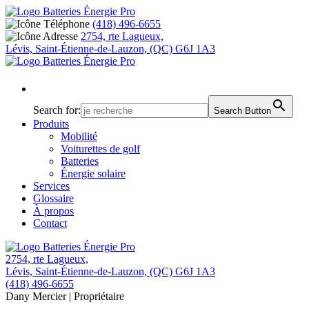
(418) 496-6655
2754, rte Lagueux,
Lévis, Saint-Étienne-de-Lauzon, (QC) G6J 1A3
Search for:
Search Button
Produits
Mobilité
Voiturettes de golf
Batteries
Énergie solaire
Services
Glossaire
À propos
Contact
2754, rte Lagueux,
Lévis, Saint-Étienne-de-Lauzon, (QC) G6J 1A3
(418) 496-6655
Dany Mercier
| Propriétaire