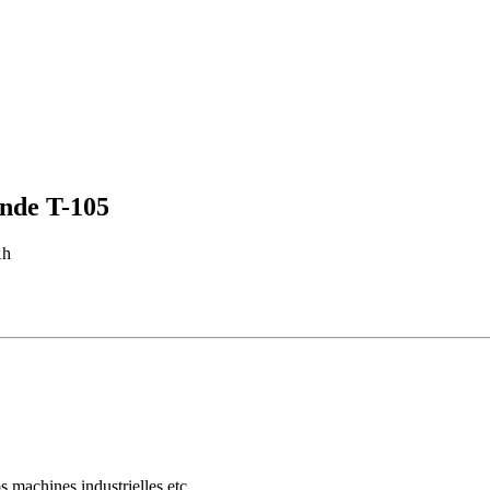
nde T-105
Ah
os machines industrielles etc.