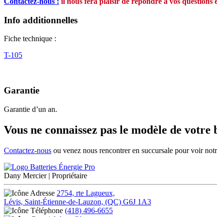
Contactez-nous :
il nous fera plaisir de répondre à vos questions 
Info additionnelles
Fiche technique :
T-105
Garantie
Garantie d’un an.
Vous ne connaissez pas le modèle de votre 
Contactez-nous
ou venez nous rencontrer en succursale pour voir notre
Dany Mercier
| Propriétaire
2754, rte Lagueux,
Lévis, Saint-Étienne-de-Lauzon, (QC) G6J 1A3
(418) 496-6655