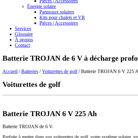
Pièces | Accessoires
Énergie solaire
Panneaux solaires
Kits pour chalets et VR
Pièces | Accessoires
Services
Glossaire
À propos
Contact
Batterie TROJAN de 6 V à décharge profo
Accueil
/
Batteries
/
Voiturettes de golf
/
Batterie TROJAN 6 V 225 
Voiturettes de golf
Batterie TROJAN 6 V 225 Ah
Batterie TROJAN de 6 V.
Parfaite à mettre dans vos voiturettes de golf, votre système solaire, v