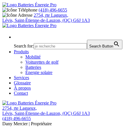
(418) 496-6655
2754, rte Lagueux,
Lévis, Saint-Étienne-de-Lauzon, (QC) G6J 1A3
Search for:
Search Button
Produits
Mobilité
Voiturettes de golf
Batteries
Énergie solaire
Services
Glossaire
À propos
Contact
2754, rte Lagueux,
Lévis, Saint-Étienne-de-Lauzon, (QC) G6J 1A3
(418) 496-6655
Dany Mercier
| Propriétaire