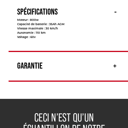
SPÉCIFICATIONS
Moteur : 800w
Capacité de batterie : 35Ah AGM
Vitesse maximale : 30 km/h
Autonomie : 110 km
Voltage : 60v
GARANTIE
CECI N’EST QU’UN