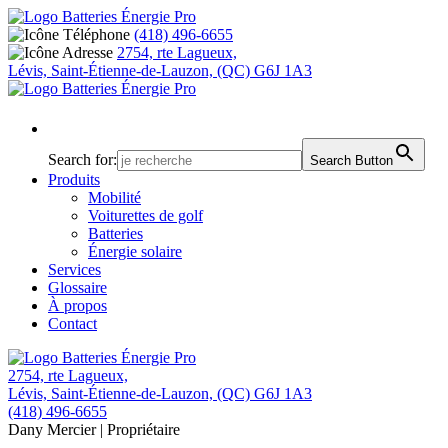
(418) 496-6655
2754, rte Lagueux,
Lévis, Saint-Étienne-de-Lauzon, (QC) G6J 1A3
Search for:
Search Button
Produits
Mobilité
Voiturettes de golf
Batteries
Énergie solaire
Services
Glossaire
À propos
Contact
2754, rte Lagueux,
Lévis, Saint-Étienne-de-Lauzon, (QC) G6J 1A3
(418) 496-6655
Dany Mercier
| Propriétaire