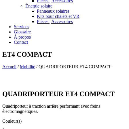
Pièces | Accessoires
Énergie solaire
Panneaux solaires
Kits pour chalets et VR
Pièces | Accessoires
Services
Glossaire
À propos
Contact
ET4 COMPACT
Accueil
/
Mobilité
/
QUADRIPORTEUR ET4 COMPACT
QUADRIPORTEUR ET4 COMPACT
Quadriporteur à traction arrière performant avec freins
électromagnétiques.
Couleur(s)