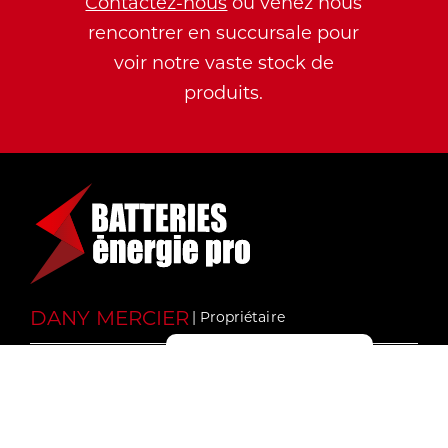
Contactez-nous
ou venez nous
rencontrer en succursale pour
voir notre vaste stock de
produits.
DANY MERCIER
| Propriétaire
Gérer le consentement
2754, rte Lagueux,
Lévis, Saint-Étienne-de-Lauzon, (QC)
G6J 1A3