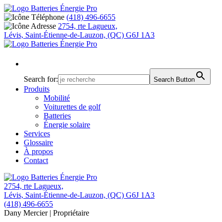
(418) 496-6655
2754, rte Lagueux,
Lévis, Saint-Étienne-de-Lauzon, (QC) G6J 1A3
Search for:
Search Button
Produits
Mobilité
Voiturettes de golf
Batteries
Énergie solaire
Services
Glossaire
À propos
Contact
2754, rte Lagueux,
Lévis, Saint-Étienne-de-Lauzon, (QC) G6J 1A3
(418) 496-6655
Dany Mercier
| Propriétaire