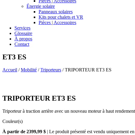
Pièces | Accessoires
Énergie solaire
Panneaux solaires
Kits pour chalets et VR
Pièces | Accessoires
Services
Glossaire
À propos
Contact
ET3 ES
Accueil
/
Mobilité
/
Triporteurs
/
TRIPORTEUR ET3 ES
TRIPORTEUR ET3 ES
Triporteur à traction arrière avec un nouveau moteur à haut rendement
Couleur(s)
À partir de 2399,99 $
| Le produit présenté est vendu uniquement en